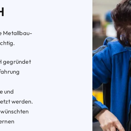
H
e Metallbau-
chtig.
H gegründet
rfahrung
re und
setzt werden.
ewünschten
dernen