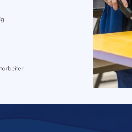
ig.
itarbeiter