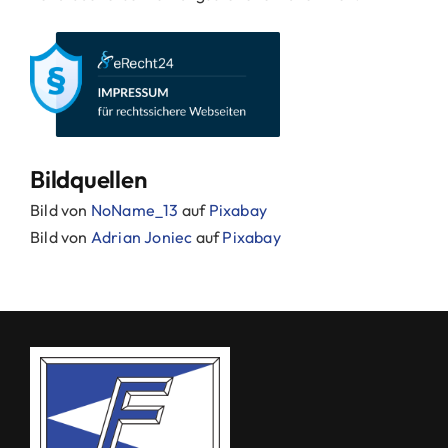
Bildquellen
Bild von
NoName_13
auf
Pixabay
Bild von
Adrian Joniec
auf
Pixabay